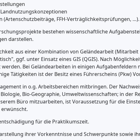
estellungen
, Landnutzungskonzeptionen
 (Artenschutzbeiträge, FFH-Verträglichkeitsprüfungen, …).
schungsprojekte bestehen wissenschaftliche Aufgabenstell
en darstellen.
chkeit aus einer Kombination von Geländearbeit (Mitarbeit 
h", ggf. unter Einsatz eines GIS (QGIS). Nach Möglichkeit s
 werden. Bei Gelände­arbeiten in einigen Aufgaben­feldern
ige Tätigkeiten ist der Besitz eines Führerscheins (Pkw) V
ngagement in o.g. Arbeits­bereichen mitbringen. Der Nach
, Biologie, Bio-Geographie, Umwelt­wissenschaften; in der 
serem Büro mitzuarbeiten, ist Voraussetzung für die Einst
s erwünscht.
entschädigung für die Praktikumszeit.
­darstellung ihrer Vorkenntnisse und Schwerpunkte sowie ih